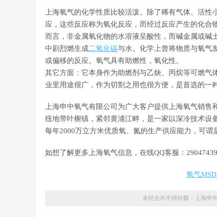
上海氧气的化学性质比较活泼。除了稀有气体、活性
应，这些反应称为氧化反应，而经过反应产生的化合
而言，非金属氧化物的水溶液呈酸性，而碱金属或碱
中剧烈燃生成
二氧化碳
与水。化学上曾将物质与氧气
或偏移的反应。氧气具有助燃性，氧化性。
其它方面：它本身作为助燃剂与乙炔、丙烷等可燃气
业里用途很广，作为切割之用也很方便，是首选的一
上海申中氧气有限公司为广大客户提供上海氧气销售
纽地带叶榭镇，紧邻黄浦江畔，是一家以深冷技术设
每年2000万立方米优质氧、氮的生产供应能力，可谓
如想了解更多上海氧气信息，在线QQ客服：2904743912 
氧气MS
未经允许不得转载：
上海申