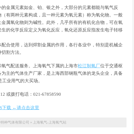
小的金属元素如金、铂、银之外，大部分的元素都能与氧气反
物（有两种元素构成，且一种元素为氧元素）称为氧化物。一般
土金属氧化物则为碱性。此外，几乎所有的有机化合物，可在氧
发生的化学反应定义为氧化反应，氧化还原反应指发生电子转移
体配合使用，达到焊割金属的作用，各行各业中，特别是机械企
种切割方法。
和氧气配送服务。上海氧气下属的上海市
松江制氧厂
位于交通枢
备为主的气体生产厂家，是上海西部钢瓶气体的龙头企业，具备
是工业用气的大买场。
或拨打电话：021-67858590
DS下载 ←请点击这里
中特种气体有限公司
»
上海氧气-上海氧气站