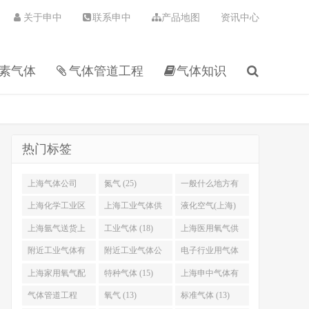
关于申中
联系申中
产品地图
资讯中心
素气体
气体管道工程
气体知识
热门标签
上海气体公司
氮气 (25)
一般什么地方有
(30)
卖氦气 (24)
上海化学工业区
上海工业气体供
液化空气(上海)
工业气体有限公
应站 (21)
气体有限公司
上海氩气送货上
工业气体 (18)
上海医用氧气供
司 (22)
(20)
门 (19)
应站 (18)
附近工业气体有
附近工业气体公
电子行业用气体
限公司 (18)
司电话 (17)
(16)
上海家用氧气配
特种气体 (15)
上海申中气体有
送 (16)
限公司 (15)
气体管道工程
氧气 (13)
标准气体 (13)