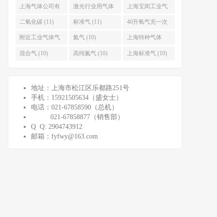
(15)
上海气体公司有
激光行业用气体
上海宝闵工业气
哪些 (13)
(12)
体有限公司 (12)
二氧化碳 (11)
标准气 (11)
40升氧气充一次
多少钱 (11)
附近工业气体气
氦气 (10)
上海特种气体
站 (11)
(10)
混合气 (10)
高纯氮气 (10)
上海标准气 (10)
地址：上海市松江区乐都路251号
手机：15921505634（盛女士）
电话：021-67858590（总机）
021-67858877（销售部）
Q Q: 2904743912
邮箱：fyfwy@163.com​​