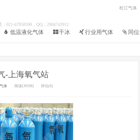
松江气体
67858590，QQ：2904743912
低温液化气体
干冰
行业用气体
同位
气-上海氧气站
气体
阅读(39198)
评论(0)