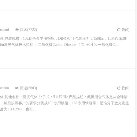
oxiami
阅读(7722)
赞(
0
)
包装规格：10L铝合金专用钢瓶，DIN1阀门 包装压力：150Bar，15MPa 标准
in激光气体技术指标： 二氧化碳Carbon Dioxide 4 % ±0.4 % 一氧化碳C...
oxiami
阅读(6603)
赞(
0
)
 其他名称：激光气体 分子式：5％F2/He 产品描述：氟氦混合气体是从全球最
，然后按照客户的要求分装成10L专用钢瓶、16L专用钢瓶等，是准分子激光发生
5％F2/He，也可...