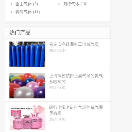
金山气体
(5)
闵行气体
(10)
青浦气体
(11)
热门产品
嘉定安亭镇哪有工业氧气卖
2024-05-24
上海洞径镇街上卖气球的氦气
从哪买的
2024-04-03
闵行七宝老街打气球的氦气哪
里有卖
2024-04-01