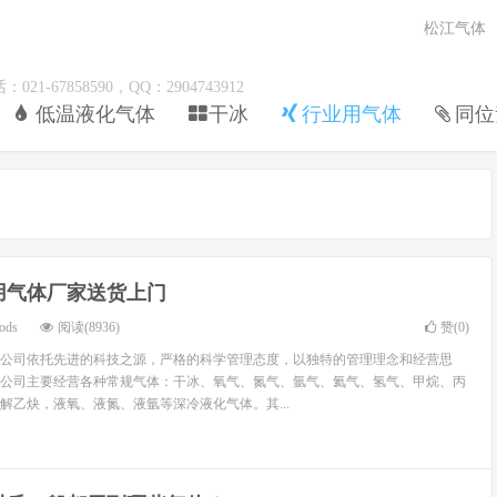
松江气体
67858590，QQ：2904743912
低温液化气体
干冰
行业用气体
同位
用气体厂家送货上门
ods
阅读(8936)
赞(
0
)
公司依托先进的科技之源，严格的科学管理态度，以独特的管理理念和经营思
公司主要经营各种常规气体：干冰、氧气、氮气、氩气、氦气、氢气、甲烷、丙
解乙炔，液氧、液氮、液氩等深冷液化气体。其...