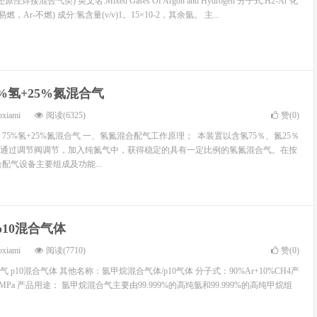
接混合气类) 英文名:Mixed Gases Of Argon and Hydrogen 分子式:H2-Ar 化
，Ar-不燃) 成分:氢含量(v/v)1。15×10-2，其余氩。 主...
%氢+25%氮混合气
oxiami
阅读(6325)
赞(
0
)
75%氢+25%氮混合气 一、氢氮混合配气工作原理； 本装置以含氢75％、氮25％
通过调节阀调节，加入纯氮气中，获得稳定的具有一定比例的氢氮混合气。在按
配气设备主要组成及功能...
p10混合气体
oxiami
阅读(7710)
赞(
0
)
p10混合气体 其他名称：氩甲烷混合气体/p10气体 分子式：90%Ar+10%CH4产
0MPa 产品用途： 氩甲烷混合气主要由99.999%的高纯氩和99.999%的高纯甲烷组