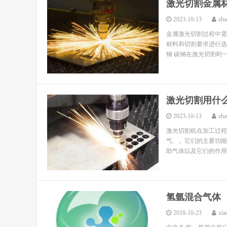
激光切割金属
2023-10-13
zha
金属激光切割过程中需
材料和切割要求进行选
钢 碳钢在激光切割时一
激光切割用什
2023-10-13
zha
激光切割机在加工过程
气、。它们的主要功能
助气体以及它们的作用和
氢氩混合气体
2018-10-23
xia