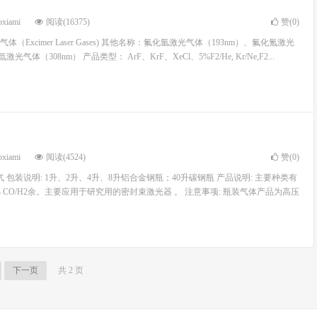
oxiami
阅读(16375)
赞(
0
)
Excimer Laser Gases) 其他名称：氟化氩激光气体（193nm）、氟化氪激光
气体（308nm） 产品类型： ArF、KrF、XeCl、5%F2/He, Kr/Ne,F2...
oxiami
阅读(4524)
赞(
0
)
 包装说明: 1升、2升、4升、8升铝合金钢瓶；40升碳钢瓶 产品说明: 主要种类有
e+2.5% CO/H2余。主要应用于研究用的密封束激光器 。 注意事项: 瓶装气体产品为高压
下一页
共 2 页