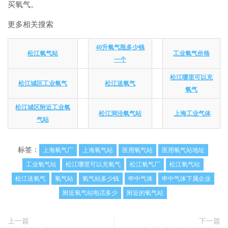
买氧气。
更多相关搜索
40升氧气瓶多少钱
松江氧气站
工业氧气价格
一个
松江哪里可以充
松江城区工业氧气
松江送氧气
氧气
松江城区附近工业氧
松江洞泾氧气站
上海工业气体
气站
标签：
上海氧气厂
上海氧气站
医用氧气站
医用氧气站地址
工业氧气站
松江哪里可以充氧气
松江氧气厂
松江氧气站
松江送氧气
氧气站
氧气站多少钱
申中气体
申中气体下属企业
附近氧气站电话多少
附近的氧气站
上一篇
下一篇