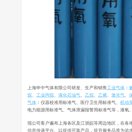
上海申中气体有限公司研发、生产和销售
工业气体
：
烷
、
工业丙烷
、
液化石油气
、
乙烷
、
乙烯
、
激光气
、
气体
：仪器校准用标准气、医疗卫生用标准气、
机动
电力能源用标准气、气体泄漏报警用标准气等，液氧
现公司客户遍布上海各区及江浙皖等周边地区，在各
信息传递平台。以提供可靠产品，提升服务品质为追