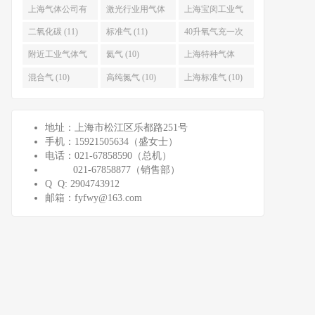
(15)
上海气体公司有
激光行业用气体
上海宝闵工业气
哪些 (13)
(12)
体有限公司 (12)
二氧化碳 (11)
标准气 (11)
40升氧气充一次
多少钱 (11)
附近工业气体气
氦气 (10)
上海特种气体
站 (11)
(10)
混合气 (10)
高纯氮气 (10)
上海标准气 (10)
地址：上海市松江区乐都路251号
手机：15921505634（盛女士）
电话：021-67858590（总机）
021-67858877（销售部）
Q Q: 2904743912
邮箱：fyfwy@163.com​​