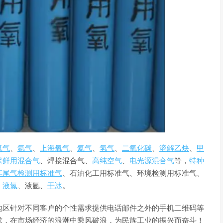
氮气
、
氩气
、
上海氧气
、
氦气
、
氢气
、
二氧化碳
、
溶解乙炔
、
甲
保鲜用混合气
、焊接混合气、
高纯空气
、
电光源混合气
等，
特种
车尾气检测用标准气
、石油化工用标准气、环境检测用标准气、
、
液氮
、液氩、
干冰
。
地区针对不同客户的个性需求提供电话邮件之外的手机二维码等
求，在市场经济的浪潮中乘风破浪，为民族工业的振兴而奋斗！