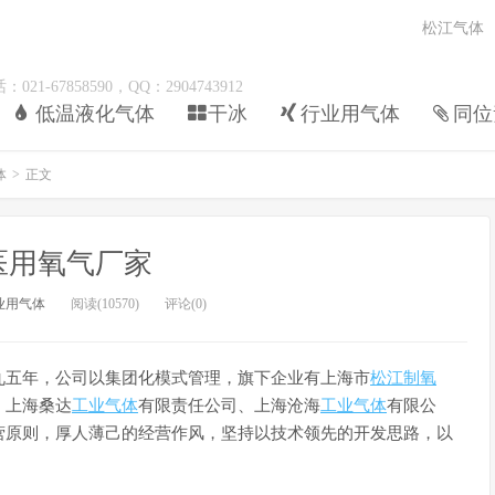
松江气体
67858590，QQ：2904743912
低温液化气体
干冰
行业用气体
同位
体
>
正文
医用氧气厂家
业用气体
阅读(10570)
评论(0)
九五年，公司以集团化模式管理，旗下企业有上海市
松江制氧
、上海桑达
工业气体
有限责任公司、上海沧海
工业气体
有限公
营原则，厚人薄己的经营作风，坚持以技术领先的开发思路，以