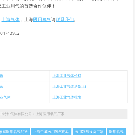
您工业用气的首选合作伙伴！
、
上海气体
，上海
医用氧气
请
联系我们
。
04743912
送
上海工业气体价格
家
上海工业气体送货上门
业气体
上海工业气体批发
中特种气体有限公司
»
上海医用氧气厂家
家庭医用氧气配送
上海申威医用氧气电话
医用制氧设备厂家
医用氧气