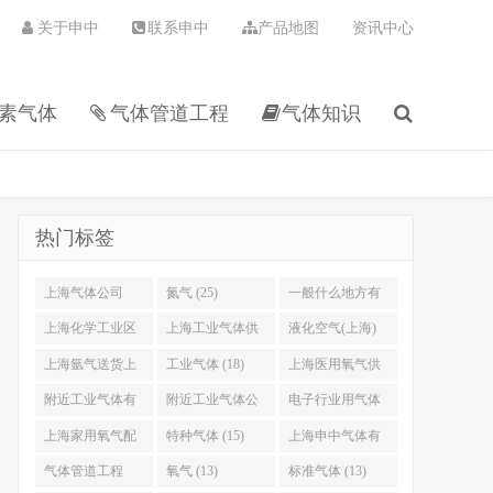
关于申中
联系申中
产品地图
资讯中心
素气体
气体管道工程
气体知识
热门标签
上海气体公司
氮气 (25)
一般什么地方有
(30)
卖氦气 (24)
上海化学工业区
上海工业气体供
液化空气(上海)
工业气体有限公
应站 (21)
气体有限公司
上海氩气送货上
工业气体 (18)
上海医用氧气供
司 (22)
(20)
门 (19)
应站 (18)
附近工业气体有
附近工业气体公
电子行业用气体
限公司 (18)
司电话 (17)
(16)
上海家用氧气配
特种气体 (15)
上海申中气体有
送 (16)
限公司 (15)
气体管道工程
氧气 (13)
标准气体 (13)