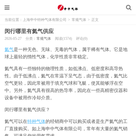
当前位置：
上海申中特种气体有限公司
>
常规气体
>
正文
闵行哪里有氦气供应
2026-05-27
分类：
常规气体
阅读(1574)
评论(0)
氦气
是一种无色、无味、无毒的气体，属于稀有气体。它是地
球上最轻的惰性气体，化学性质非常稳定。
氦气具有一些独特的物理性质，如低沸点、低密度和高导热
性。由于低沸点，氦气在常温下呈气态，由于低密度，氦气比
空气更轻，因此常被用于填充气球和飞艇，使其能够浮在空
中。另外，氦气具有很高的热导率，因此在一些高精密仪器和
设备中被用作冷却介质。
闵行哪里有氦气供应？
氦气可以在
特种气体
的经销商中可以购买或者是生产氦气的工
厂直接购买。如上海申中气体有限公司，常年有大量的氦气销