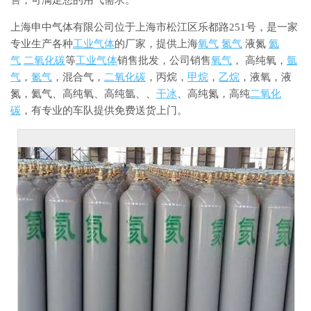
售，可满足您的用气需求。
上海申中气体有限公司位于上海市松江区乐都路
251号，是一家
专业生产各种
工业气体
的厂家，提供上海
氧气
氮气
液氮
氦
气
二氧化碳
等
工业气体
销售批发，公司销售
氧气
， 高纯氧，
氩
气
，
氮气
，混合气，
二氧化碳
，丙烷，
甲烷
，
乙烷
，液氧，液
氮，氦气、高纯氧、高纯氩、、
干冰
、高纯氮，高纯
二氧化
碳
，有专业的车队提供免费送货上门。