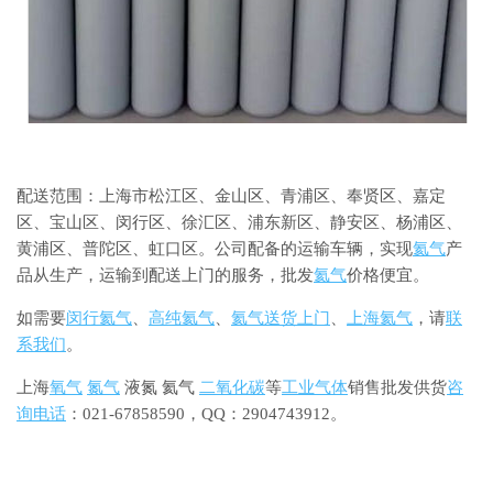
配送范围：上海市松江区、金山区、青浦区、奉贤区、嘉定
区、宝山区、闵行区、徐汇区、浦东新区、静安区、杨浦区、
黄浦区、普陀区、虹口区。公司配备的运输车辆，实现
氦气
产
品从生产，运输到配送上门的服务，批发
氦气
价格便宜。
如需要
闵行氦气
、
高纯氦气
、
氦气送货上门
、
上海氦气
，请
联
系我们
。
上海
氧气
氮气
液氮 氦气
二氧化碳
等
工业气体
销售批发供货
咨
询电话
：021-67858590，QQ：2904743912。