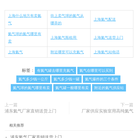
上海什么地方有卖氦
街上卖气球的氦气从
上海氦气配送
气
哪弄的
氦气球的氦气哪里有
上海氦气瓶租用
上海氦气送货上门
卖
上海氦气
附近哪里可以充氦气
上海氦气站电话
标签：
有氦气罐去哪里充氦气
氦气在哪里可以买到
氦气多少钱一公斤
氦气多少钱一罐
氦气爆炸的三个条件
氦气球的氦气哪里有卖
氦气罐一般哪里有卖
附近的氦气供应站
上一篇
下一篇
浦东氦气厂家直销送货上门
厂家供应实验室用高纯氦气
相关推荐
浦东氦气厂家直销送货上门