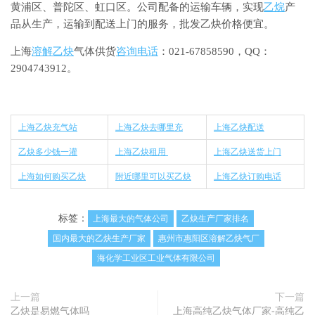
黄浦区、普陀区、虹口区。公司配备的运输车辆，实现
乙烷
产
品从生产，运输到配送上门的服务，批发乙炔价格便宜。
上海
溶解乙炔
气体供货
咨询电话
：021-67858590，QQ：
2904743912。
上海乙炔充气站
上海乙炔去哪里充
上海乙炔配送
乙炔多少钱一灌
上海乙炔租用
上海乙炔送货上门
上海如何购买乙炔
附近哪里可以买乙炔
上海乙炔订购电话
标签：
上海最大的气体公司
乙炔生产厂家排名
国内最大的乙炔生产厂家
惠州市惠阳区溶解乙炔气厂
海化学工业区工业气体有限公司
上一篇
下一篇
乙炔是易燃气体吗
上海高纯乙炔气体厂家-高纯乙