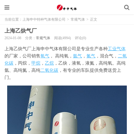
当前位置：
上海申中特种气体有限公司
>
常规气体
>
正文
上海乙炔气厂
2024-01-08
分类：
常规气体
阅读(4994)
评论(0)
上海乙炔气厂上海申中气体有限公司是专业生产各种
工业气体
的厂家，公司销售
氧气
， 高纯氧，
氩气
，
氮气
，混合气，
二氧
化碳
，丙烷，
甲烷
，
乙烷
，乙炔，液氧，液氮，高纯氧。高纯
氩、高纯氮，高纯
二氧化碳
，有专业的车队提供免费送货上
门。