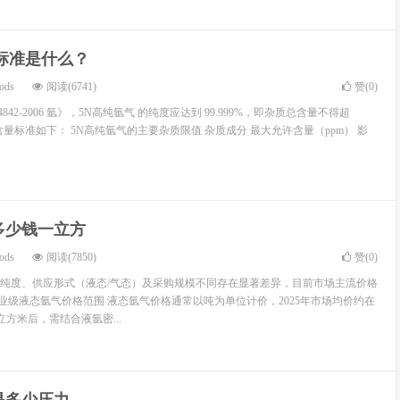
标准是什么？
ods
阅读(6741)
赞(
0
)
4842-2006 氩》，5N高纯氩气 的纯度应达到 99.999%，即杂质总含量不得超
杂质含量标准如下： 5N高纯氩气的主要杂质限值 杂质成分 最大允许含量（ppm） 影
多少钱一立方
ods
阅读(7850)
赞(
0
)
纯度、供应形式（液态/气态）及采购规模不同存在显著差异，目前市场主流价格
工业级液态氩气价格范围 液态氩气价格通常以吨为单位计价，2025年市场均价约在
成立方米后，需结合液氩密...