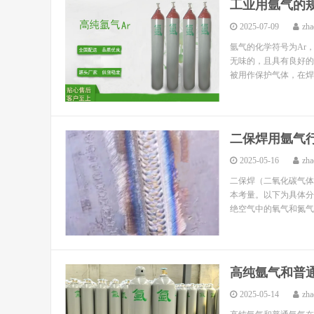
工业用氩气的
2025-07-09
zha
氩气的化学符号为Ar
无味的，且具有良好的
被用作保护气体，在焊
二保焊用氩气
2025-05-16
zha
二保焊（二氧化碳气体
本考量。以下为具体分
绝空气中的氧气和氮气
高纯氩气和普
2025-05-14
zha