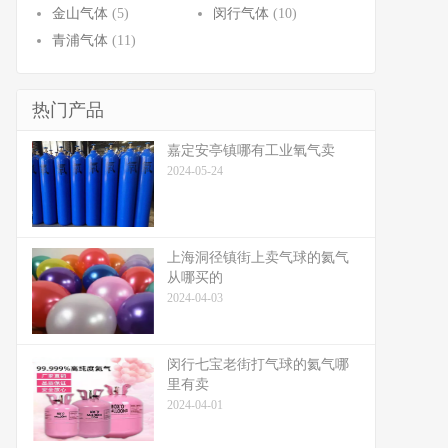
金山气体
(5)
闵行气体
(10)
青浦气体
(11)
热门产品
嘉定安亭镇哪有工业氧气卖
2024-05-24
上海洞径镇街上卖气球的氦气
从哪买的
2024-04-03
闵行七宝老街打气球的氦气哪
里有卖
2024-04-01