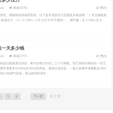
是多少压力
ods
阅读(5678)
赞(
0
)
类型、规格和使用场景而异，以下是常见的压力范围及具体说明： 1. 常见钢瓶装
标准压力：15 ± 0.5 MPa（150 公斤力/平方厘米）。 储气量：在 15 MPa 压力
租一天多少钱
ods
阅读(2797)
赞(
0
)
炔是以瓶装形式供应，氧气价格大约在二三十元每瓶，而乙炔的价格则在一百元
通常需要支付300元至500元的押金。值得注意的是，一瓶乙炔通常需要配合3到4
有大型储气容器，那么购买时就可...
4
5
6
...
下一页
共 27 页