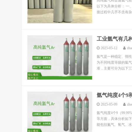
高纯氩气和普通氩气在
以下为具体分析： 一、
接过程中几乎不含有杂
工业氩气有几
2025-05-12
zha
氩气是一种稳定、惰性
为不同纯度等级的氩气
准，主要可分为以下三种
氩气纯度4个9
2025-05-09
zha
氩气纯度4个9（99.
等方面，具体分析如下：
能包括氮气、氧气、水分等