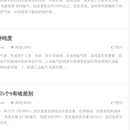
焊接中的区别主要体现在纯度、焊接质量、适用范围、成本及工艺要求等方面，
纯度差异 高纯氩气：纯度通常在99.999%以上，甚至更高。这种高纯度确保了焊
质气体，从而提供了极佳的保护效...
种纯度
ods
阅读(2690)
赞(
0
)
气体，常被用于工业、科研、医疗等领域。在使用氩气时，其纯度非常重要，因
在不同领域中的应用也不同。工业氩气的纯度分类通常依据应用场景和行业标
纯度等级： 1、普通工业氩气 纯度范围：...
和5个9有啥差别
ods
阅读(4064)
赞(
0
)
99%）和5个9（99.999%）的主要差别体现在杂质含量、应用领域、性能表现和成本
 杂质含量 4个9的氩气：纯度为99.99%，意味着杂质含量为0.01%。这些杂质可
。 ...