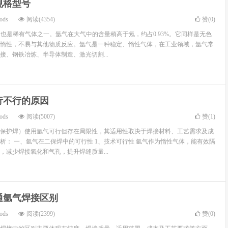
规格型号
ods
阅读(4354)
赞(
0
)
，也是稀有气体之一。氩气在大气中的含量稍高于氖，约占0.93%。它同样是无色
惰性，不易与其他物质反应。氩气是一种稳定、惰性气体，在工业领域，氩气常
接、钢铁冶炼、半导体制造、激光切割...
行不行的原因
ods
阅读(5007)
赞(
1
)
保护焊）使用氩气可行但存在局限性，其适用性取决于焊接材料、工艺需求及成
析： 一、氩气在二保焊中的可行性 1、技术可行性 氩气作为惰性气体，能有效隔
，减少焊接氧化和气孔，提升焊缝质量...
通氩气焊接区别
ods
阅读(2399)
赞(
0
)