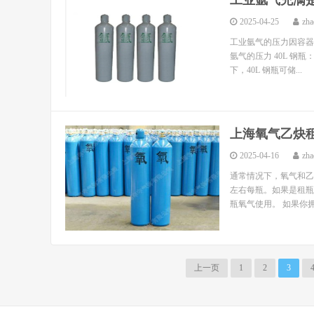
工业氩气充满
2025-04-25
zha
工业氩气的压力因容器
氩气的压力 40L 钢瓶： 
下，40L 钢瓶可储...
上海氧气乙炔
2025-04-16
zha
通常情况下，氧气和乙
左右每瓶。如果是租瓶
瓶氧气使用。 如果你拥
上一页
1
2
3