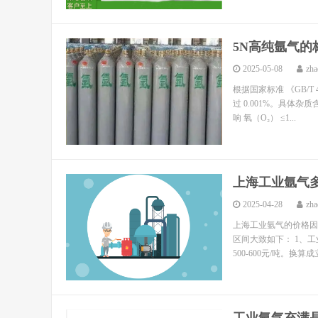
5N高纯氩气的
2025-05-08
zha
根据国家标准 《GB/T 
过 0.001%。具体
响 氧（O₂） ≤1...
上海工业氩气
2025-04-28
zha
上海工业氩气的价格因
区间大致如下： 1、
500-600元/吨。换算