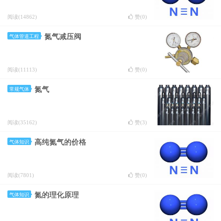
阅读(14862)
赞(
0
)
氮气减压阀
气体管道工程
阅读(11113)
赞(
0
)
氮气
常规气体
阅读(35162)
赞(
3
)
高纯氮气的价格
气体知识
阅读(7801)
赞(
0
)
氮的理化原理
气体知识