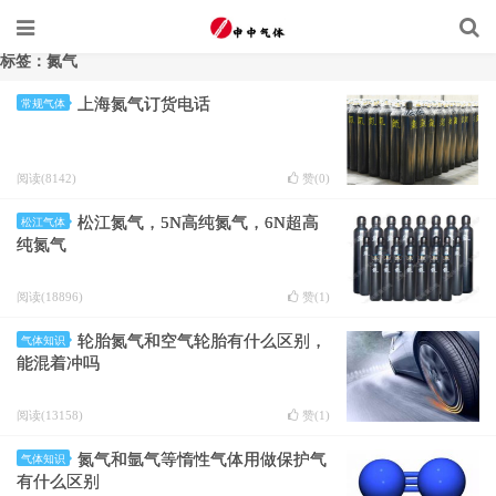
标签：氮气
上海氮气订货电话
常规气体
阅读(8142)
赞(
0
)
松江氮气，5N高纯氮气，6N超高
松江气体
纯氮气
阅读(18896)
赞(
1
)
轮胎氮气和空气轮胎有什么区别，
气体知识
能混着冲吗
阅读(13158)
赞(
1
)
氮气和氩气等惰性气体用做保护气
气体知识
有什么区别