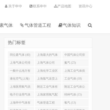
关于申中
联系申中
产品地图
资讯中心
素气体
气体管道工程
气体知识
热门标签
同位素气体 (40)
上海最大的气体
中国气体公司排
公司 (36)
名 (31)
上海气体公司排
上海气体公司
氮气 (25)
名 (31)
(30)
一般什么地方有
上海化学工业区
上海工业气体供
卖氦气 (24)
工业气体有限公
应站 (21)
液化空气(上海)
上海氩气送货上
工业气体 (18)
司 (22)
气体有限公司
门 (19)
上海医用氧气供
附近工业气体有
附近工业气体公
(20)
应站 (18)
限公司 (18)
司电话 (17)
电子行业用气体
上海家用氧气配
特种气体 (15)
(16)
送 (16)
上海申中气体有
气体管道工程
氧气 (13)
限公司 (15)
(15)