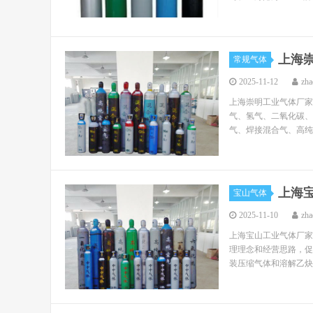
上海
常规气体
2025-11-12
zha
上海崇明工业气体厂家
气、氢气、二氧化碳、
气、焊接混合气、高纯
上海
宝山气体
2025-11-10
zha
上海宝山工业气体厂家
理理念和经营思路，促
装压缩气体和溶解乙炔