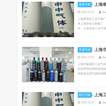
上海
奉贤气体
2025-11-07
zha
上海奉贤区工业气体厂
有上海市松江制氧厂、
司、上海沧海工业气体
上海
常规气体
2025-11-03
zha
上海市杨浦区工业气体
的管理理念和经营思路
等瓶装压缩气体和溶解
上海
松江气体
2025-10-21
zha