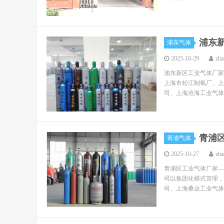
浦东
浦东气体
2025-10-29
zha
浦东新区工业气体厂家
上海市松江制氧厂、上
司、上海沧海工业气体
青浦
青浦气体
2025-10-27
zha
青浦区工业气体厂家—
司以集团化模式管理，
司、上海桑达工业气体