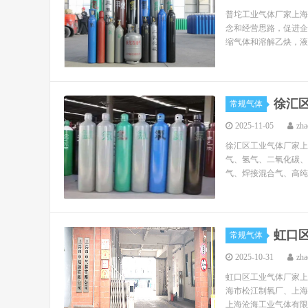
普坨工业气体厂家上海
念和经营思路，促进企
缩气体和溶解乙炔，液
徐汇
常规气体
2025-11-05
zha
徐汇区工业气体厂家上
气、氢气、二氧化碳、
气、焊接混合气、高纯
虹口
常规气体
2025-10-31
zha
虹口区工业气体厂家上
海市松江制氧厂、上海
上海沧海工业气体有限