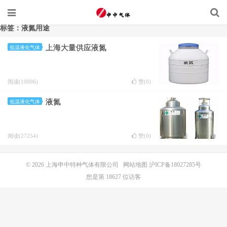
标签：液氮用途
上海大量供应液氮
低温液化气体
阅读(10096)
赞(
0
)
液氮
低温液化气体
阅读(27254)
赞(
0
)
© 2026
上海申中特种气体有限公司
网站地图
沪ICP备18027285号
您是第 18627 位访客