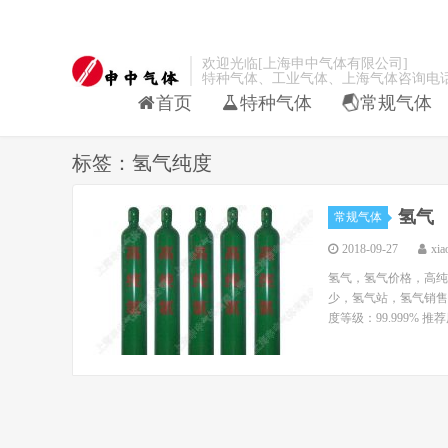
欢迎光临[上海申中气体有限公司]
特种气体、工业气体、上海气体咨询电话：021-
首页
特种气体
常规气体
标签：氢气纯度
氢气
常规气体
2018-09-27
xia
氢气，氢气价格，高纯
少，氢气站，氢气销售，
度等级：99.999% 推