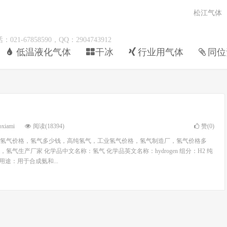
松江气体
67858590，QQ：2904743912
低温液化气体
干冰
行业用气体
同位
oxiami
阅读(18394)
赞(
0
)
氢气价格，氢气多少钱，高纯氢气，工业氢气价格，氢气制造厂，氢气价格多
氢气生产厂家 化学品中文名称：氢气 化学品英文名称：hydrogen 组分：H2 纯
荐用途：用于合成氨和...