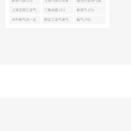
标准气体 (13)
上海气体公司有
激光行业用气体
哪些 (13)
(12)
上海宝闵工业气
二氧化碳 (11)
标准气 (11)
体有限公司 (12)
40升氧气充一次
附近工业气体气
氦气 (10)
多少钱 (11)
站 (11)