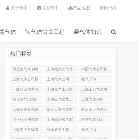
关于申中
联系申中
产品地图
资讯中心
素气体
气体管道工程
气体知识
热门标签
同位素气体 (40)
上海最大的气体
中国气体公司排
公司 (36)
名 (31)
上海气体公司排
上海气体公司
氮气 (25)
名 (31)
(30)
一般什么地方有
上海化学工业区
上海工业气体供
卖氦气 (24)
工业气体有限公
应站 (21)
液化空气(上海)
上海氩气送货上
工业气体 (18)
司 (22)
气体有限公司
门 (19)
上海医用氧气供
附近工业气体有
附近工业气体公
(20)
应站 (18)
限公司 (18)
司电话 (17)
电子行业用气体
上海家用氧气配
特种气体 (15)
(16)
送 (16)
上海申中气体有
气体管道工程
氧气 (13)
限公司 (15)
(15)