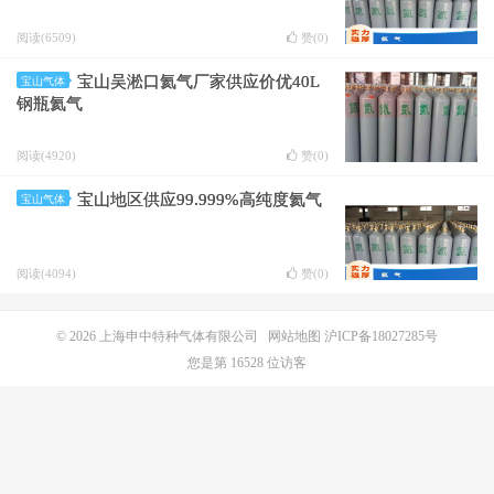
阅读(6509)
赞(
0
)
宝山吴淞口氦气厂家供应价优40L
宝山气体
钢瓶氦气
阅读(4920)
赞(
0
)
宝山地区供应99.999%高纯度氦气
宝山气体
阅读(4094)
赞(
0
)
© 2026
上海申中特种气体有限公司
网站地图
沪ICP备18027285号
您是第 16528 位访客