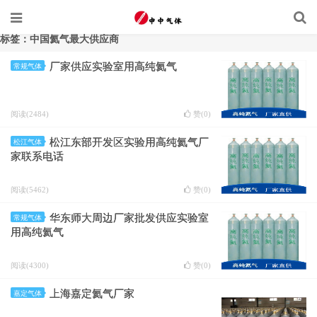
标签：中国氦气最大供应商
厂家供应实验室用高纯氦气
常规气体
阅读(2484)
赞(
0
)
松江东部开发区实验用高纯氦气厂
松江气体
家联系电话
阅读(5462)
赞(
0
)
华东师大周边厂家批发供应实验室
常规气体
用高纯氦气
阅读(4300)
赞(
0
)
上海嘉定氦气厂家
嘉定气体